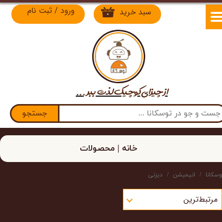
ورود
/
ثبت نام
سبد خرید
۰
حساب کاربری من
تغییر گذر واژه
سفارشات
از چیزای کوچیک لذت​​​​​​​ ببر ...
خروج از حساب کاربری
جستجو
خانه | محصولات
وسکانا
انیمیشن
دیزنی
مرتبط‌ترین