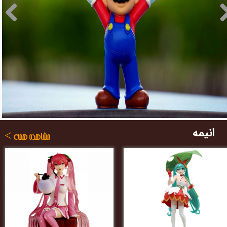
انیمه
​​مشاهده همه >