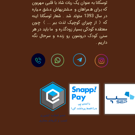
توسکانا به عنوان یک ربات شاد با قلبی مهربون
که برای همراهان و مشتریهاش عشق میاره
در سال 1393 متولد شد . شعار توسکانا اینه
که《 از چیزای کوچیک لذت ببر ... 》چون
معتقده کودکی بسیار زودگذره و ما باید در هر
سنی کودک درونمون رو زنده و سرحال نگه
داریم .