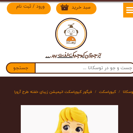
ورود
/
ثبت نام
سبد خرید
۰
حساب کاربری من
تغییر گذر واژه
سفارشات
از چیزای کوچیک لذت​​​​​​​ ببر ...
خروج از حساب کاربری
جستجو
وسکانا
کیوپاسکت
فیگور کیوپاسکت انیمیشن زیبای خفته طرح آرورا