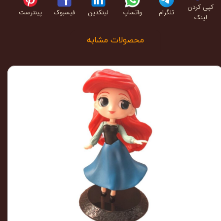
کپی کردن
تلگرام
واتساپ
لینکدین
فیسبوک
پینترست
لینک
محصولات مشابه