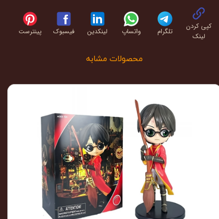
کپی کردن
تلگرام
واتساپ
لینکدین
فیسبوک
پینترست
لینک
محصولات مشابه