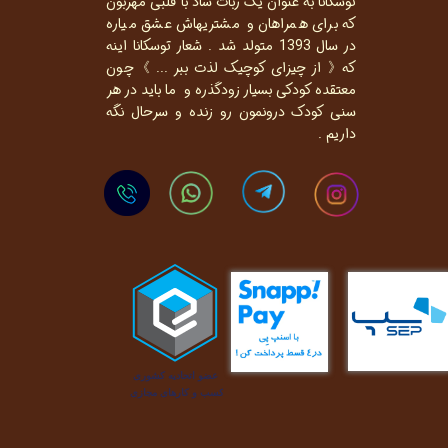
توسکانا به عنوان یک ربات شاد با قلبی مهربون
که برای همراهان و مشتریهاش عشق میاره
در سال 1393 متولد شد . شعار توسکانا اینه
که《 از چیزای کوچیک لذت ببر ... 》چون
معتقده کودکی بسیار زودگذره و ما باید در هر
سنی کودک درونمون رو زنده و سرحال نگه
داریم .