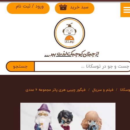
ورود
/
ثبت نام
سبد خرید
۰
حساب کاربری من
تغییر گذر واژه
سفارشات
از چیزای کوچیک لذت​​​​​​​ ببر ...
خروج از حساب کاربری
جستجو
وسکانا
فیلم و سریال
فیگور چیبی هری پاتر مجموعه ۶ عددی