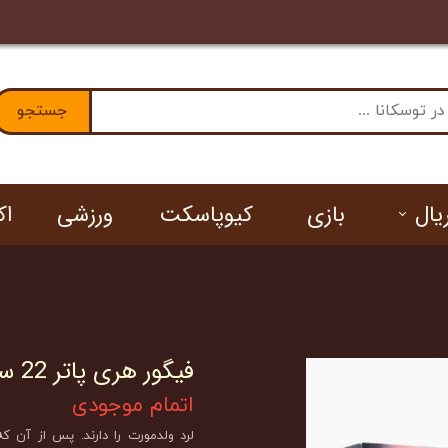
ا ما
جستجو
یال
بازی
کیوپاسکت
ورزشی
ا
ان
فیگور هری پاتر 22 سانتیمتری جعبه دار
اتمام موجودی
لرد ولدمورت را دارند. پس از آن