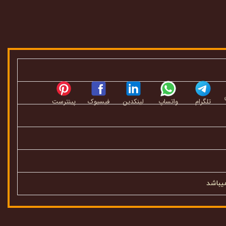
تلگرام
واتساپ
لینکدین
فیسبوک
پینترست
یباشد