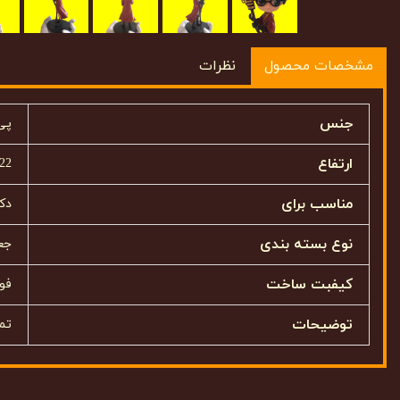
مشخصات محصول
نظرات
جنس
پی
ارتفاع
22 سانتیمتر
مناسب برای
دک
نوع بسته بندی
جع
کیفبت ساخت
فوق
توضیحات
تم