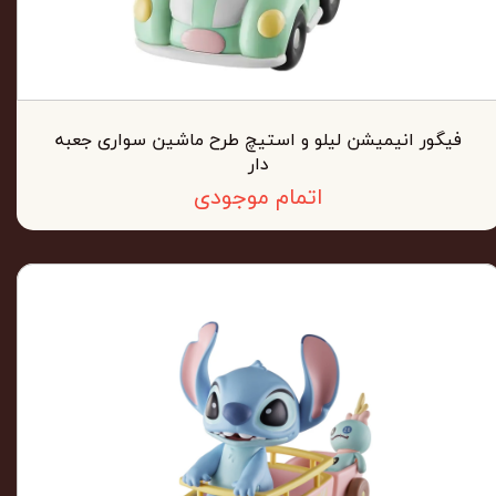
فیگور انیمیشن لیلو و استیچ طرح ماشین سواری جعبه
دار
اتمام موجودی