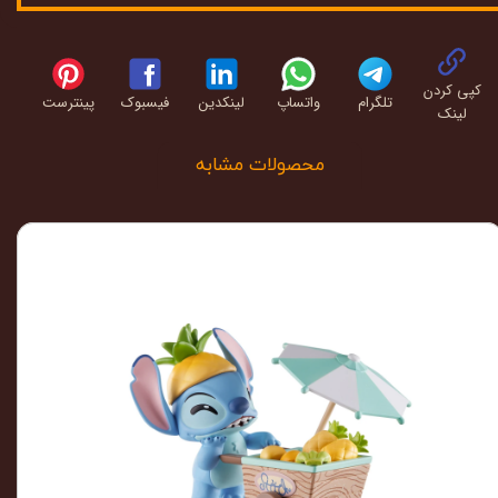
کپی کردن
تلگرام
واتساپ
لینکدین
فیسبوک
پینترست
لینک
محصولات مشابه