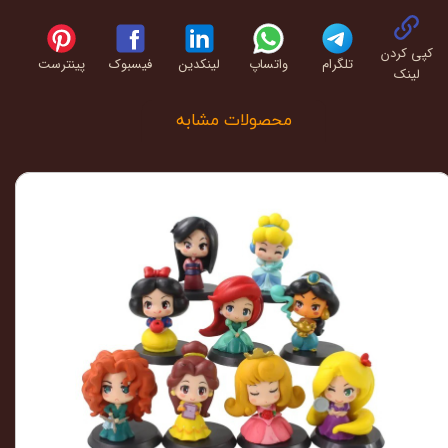
کپی کردن
تلگرام
واتساپ
لینکدین
فیسبوک
پینترست
لینک
محصولات مشابه