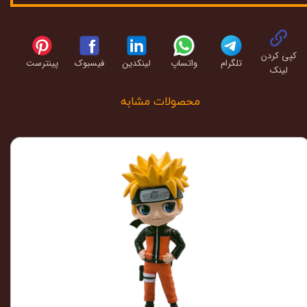
کپی کردن
تلگرام
واتساپ
لینکدین
فیسبوک
پینترست
لینک
محصولات مشابه