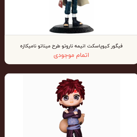
فیگور کیوپاسکت انیمه ناروتو طرح میناتو نامیکازه
اتمام موجودی