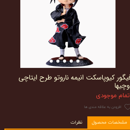
یگور کیوپاسکت انیمه ناروتو طرح ایتاچی
وچیها
تمام موجودی
افزودن به علاقه مندی ها
مشخصات محصول
نظرات