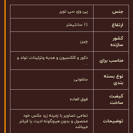
جنس
پی وی سی توپر
ارتفاع
11 سانتیمتر
کشور
چین
سازنده
دکور و کلکسیون و هدیه وتزئینات تولد و
مناسب برای
...
نوع بسته
سلفونی
بندی
کیفبت
فوق العاده
ساخت
تمامی تصاویر با زمینه زرد عکس خود
توضیحات
محصول و بدون هیچگونه ادیت یا فیلتر
میباشد