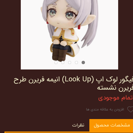
فیگور لوک اپ (Look Up) انیمه فریرن طرح
ریرن نشسته
تمام موجودی
افزودن به علاقه مندی ها
مشخصات محصول
نظرات