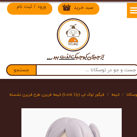
ورود
/
ثبت نام
سبد خرید
۰
حساب کاربری من
تغییر گذر واژه
سفارشات
از چیزای کوچیک لذت​​​​​​​ ببر ...
خروج از حساب کاربری
جستجو
وسکانا
انیمه
فیگور لوک اپ (Look Up) انیمه فریرن طرح فریرن نشسته