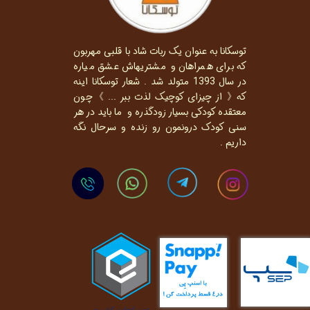
توسکانا به عنوان یک ربات شاد با قلبی مهربون
که برای همراهان و مشتریهاش عشق میاره
در سال 1393 متولد شد . شعار توسکانا اینه
که《 از چیزای کوچیک لذت ببر ... 》چون
معتقده کودکی بسیار زودگذره و ما باید در هر
سنی کودک درونمون رو زنده و سرحال نگه
داریم .