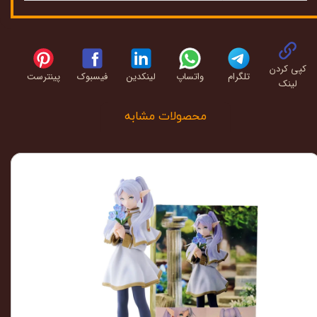
کپی کردن
تلگرام
واتساپ
لینکدین
فیسبوک
پینترست
لینک
محصولات مشابه