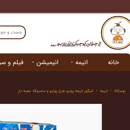
ی
اکسسوری
کیوپاسکت
تماس ب
از چیزای کوچیک لذت​​​​​​​ ببر ...
خانه
انیمه
انیمیشن
فیلم و سر
هاتسونه
دیزنی
ابرقهرم
توسکانا
انیمه
فیگور انیمه پونیو طرح پونیو و ساسوکه جعبه دار
ناروتو
وان پیس
شیطان کش