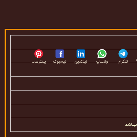
تلگرام
واتساپ
لینکدین
فیسبوک
پینترست
یباشد