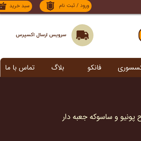
ورود
/
ثبت نام
سبد خرید
۰
حساب کاربری من
تغییر گذر واژه
سرویس ارسال اکسپرس
سفارشات
خروج از حساب کاربری
کسسوری
فانکو
بلاگ
تماس با ما
ح پونیو و ساسوکه جعبه دار