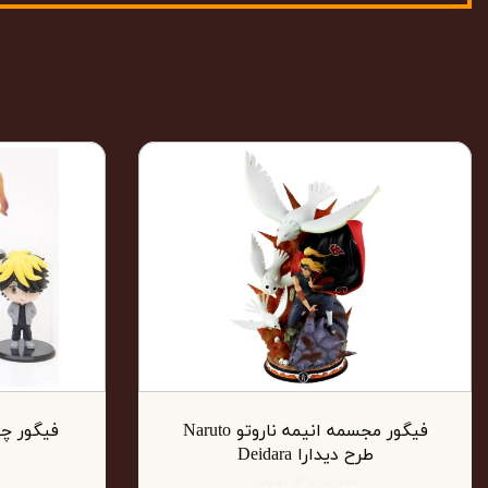
فیگور مجسمه انیمه ناروتو Naruto
فیگور چی
طرح دیدارا Deidara
۱۴,۵۵۰,۰۰۰ تومان