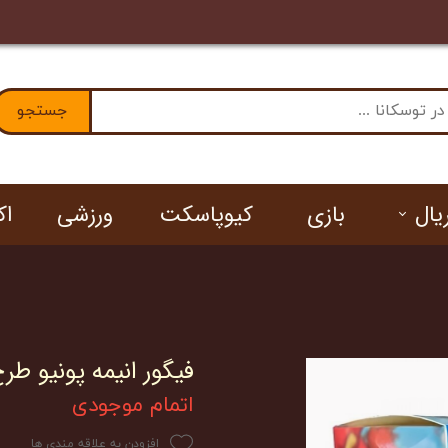
ا ما
جستجو
یال
بازی
کیوپاسکت
ورزشی
ا
ان
فیگور انیمه پونیو طر
اتمام موجودی
افزودن به علاقه مندی ها