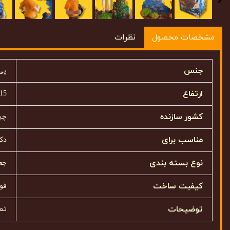
مشخصات محصول
نظرات
جنس
پی
ارتفاع
15 سانتیمتر
کشور سازنده
چی
مناسب برای
دک
نوع بسته بندی
جعب
کیفبت ساخت
فوق
توضیحات
تم