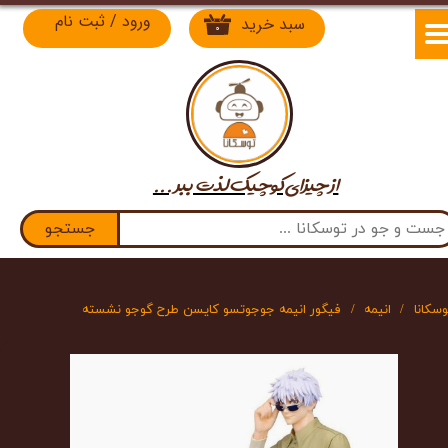
ورود
/
ثبت نام
سبد خرید
۰
حساب کاربری من
تغییر گذر واژه
سفارشات
از چیزای کوچیک لذت​​​​​​​ ببر ...
خروج از حساب کاربری
جستجو
وسکانا
انیمه
فیگور انیمه جوجوتسو کایسن طرح گوجو نشسته