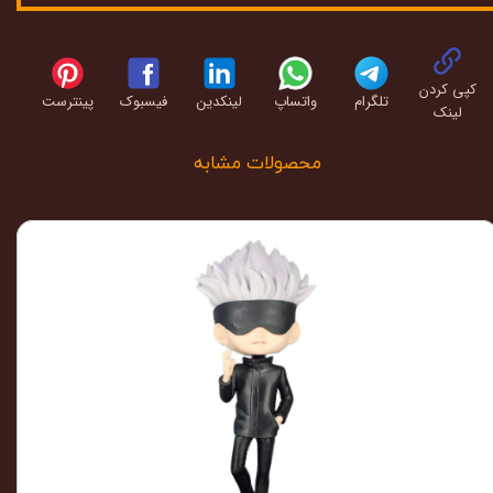
کپی کردن
تلگرام
واتساپ
لینکدین
فیسبوک
پینترست
لینک
محصولات مشابه