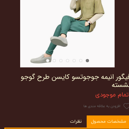
یگور انیمه جوجوتسو کایسن طرح گوجو
شسته
تمام موجودی
افزودن به علاقه مندی ها
مشخصات محصول
نظرات