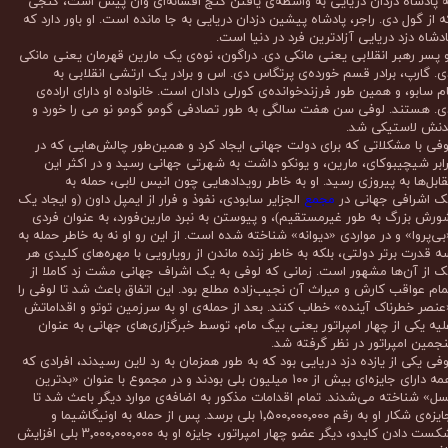
ه پادشاه دزدان دریایی به واسطه‌ی یافتن گنج افسانه‌ای وان پیس است، گنجی
ه از گول دی. راجر، پادشاه پیشین دزدان دریایی به جا مانده است. او باور دارد که
ادشاه دزد دریایی آزادترین فرد در دنیا است.
و پسر رهبر انقلابی یعنی مانکی دی. دراگون، نوه‌ی یک مارین قهرمان یعنی مانکی
ی. گارپ، برادر قسم خورده‌ی پرتگاس دی. اس و برادر یک ارتشی انقلابی به
ام سابو، و همین طور فرزندخوانده‌ی
کورلی دادان است. خانواده او دارای اراده‌ی
ی. هستند. لوفی سن هفت سالگی به طور تصادفی گومو گومو نو می را خورد و
دنش لاستیکی شد.
وفی با مشکلاتی که برای دولت جهانی ایجاد کرد و همین‌طور چالش‌هایی که در
رابر شیچیبوکای، مارین، و یونکو داشت به شهرتی جهانی رسید و در اکثر این
قابل‌ها به پیروزی رسید. او به خاطر رویدادهایی چون انیس لابی، حمله به
ک اشرافی جهانی در
مجمع
الجزایر سابودی، نفوذ و فرار از ایمپل داون (و ایجاد یک
ورش بزرگ به طور غیرمستقیم)، و پیوستن به نبرد مارین‌فورد، به عنوان فردی
بی‌پروا» و در مواردی «دیوانه» شناخته شده است. از این رو او نه به خاطر حمله به
ه قدرت برتر دولتی، بلکه به خاطر زنده ماندن از رویارویی با مهره‌های کلیدی هر
ک از آن‌ها مشهور است. زمانی که لوفی به یک اشراف جهانی مشت زد کاملا از
مام عواقب کارش و میراث آن نجیب‌زاده مطلع بود. این اتفاق باعث شد تا لوفی را
عنصر خطرناک آینده» خطاب کنند. بعد از حمله‌ی او به سرزمین توتو و اقداماتش
لیه یکی از چهار امپراتور یعنی بیگ مام، توسط خبرگزاری‌های جهانی به عنوان
نجمین امپراتور در نظر گرفته شد.
وفی یکی از یازده دزد دریایی بود که به طور همزمان به رد لاین رسیدند، افرادی که
همه دارای جایزه‌ای بیش از ۱۰۰ میلیون بلی بودند و در مجموع با عنوان «بدترین
سل» شناخته می‌شدند. تمام اقدامات مذکور به اضافه‌ی موارد دیگر باعث شد تا
جایزه‌ی شکار او به رقم ۱٬۵۰۰٬۰۰۰٬۰۰۰ بلی برسد. پس از حمله به اونیگاشیما و
شکست دادن کایدو، دیگر عضو چهار امپراتور، جایزه او به ۳٬۰۰۰٬۰۰۰٬۰۰۰ بلی افزایش