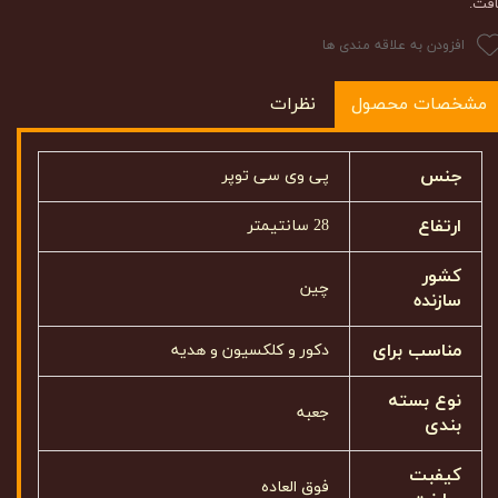
افت.
افزودن به علاقه مندی ها
مشخصات محصول
نظرات
جنس
پی وی سی توپر
ارتفاع
28 سانتیمتر
کشور
چین
سازنده
مناسب برای
دکور و کلکسیون و هدیه
نوع بسته
جعبه
بندی
کیفبت
فوق العاده