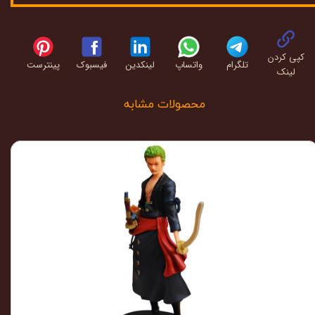
کپی کردن
تلگرام
واتساپ
لینکدین
فیسبوک
پینترست
لینک
محصولات مشابه