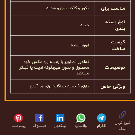
مناسب برای
دکور و کلکسیون و هدیه
نوع بسته
جعبه
بندی
کیفبت
فوق العاده
ساخت
تمامی تصاویر با زمینه زرد عکس خود
توضیحات
محصول و بدون هیچگونه ادیت یا فیلتر
میباشد
ویژگی خاص
دارای 5 جعبه جداگانه برای هر آیتم
کپی کردن
تلگرام
واتساپ
لینکدین
فیسبوک
پینترست
لینک