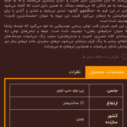
ی‌شد، به بدن لاستیکی کاربر قدرت و آزادی بیشتری می‌بخشد و به او اجازه
ی‌دهد به هر شکلی که می‌خواهد بجنگد. به همین دلیل است که گفته می‌شود
اربر در این فرم به «
جنگجوی آزادی
» تبدیل می‌شود و شادی و آزادی را برای
طرافیانش به ارمغان می‌آورد. قدرت این میوه به عنوان «مضحک‌ترین قدرت»
وصیف شده است.
ر این فرم، ضربان قلب لوفی ریتمی موسیقایی به خود می‌گیرد که توسط زونشا
ه عنوان «درام‌های رهایی» توصیف شده است. موها و لباس‌های لوفی (به
ستثنای کلاه حصیری، کمربند و صندل‌هایش) سفید رنگ می‌شوند، مردمک‌های
لقه‌ای چشم به رنگ قرمز درخشان می‌شود، ابرهای سفیدی مانند ابرهای بخار دور
ردنش شناور می‌شوند، و همچنین ابروهای او می‌چرخند.
افزودن به علاقه مندی ها
مشخصات محصول
نظرات
جنس
پی وی سی توپر
ارتفاع
12 سانتیمتر
کشور
چین
سازنده