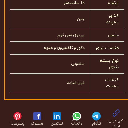
ارتفاع
16 سانتیمتر
کشور
چین
سازنده
جنس
پی وی سی توپر
مناسب برای
دکور و کلکسیون و هدیه
نوع بسته
سلفونی
بندی
کیفبت
فوق العاده
ساخت
کپی کردن
تلگرام
واتساپ
لینکدین
فیسبوک
پینترست
لینک