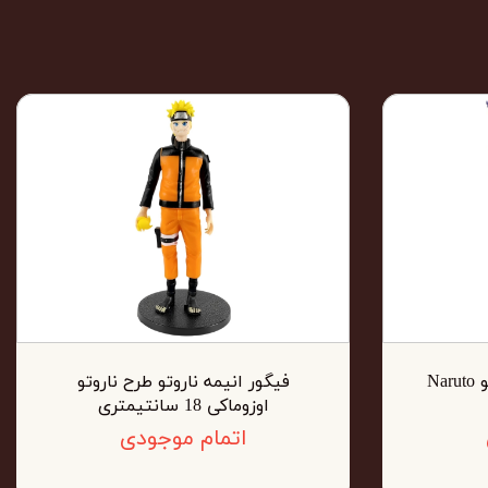
فیگور مجسمه انیمه ناروتو Naruto
فیگور انیمه ناروتو طرح ناروتو
اوزوماکی 18 سانتیمتری
اتمام موجودی