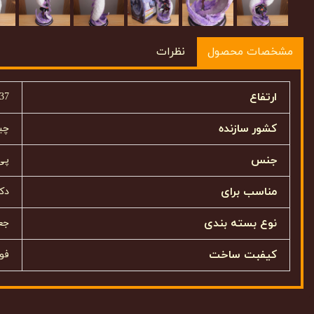
مشخصات محصول
نظرات
ارتفاع
37 سانتیمتر
کشور سازنده
چی
جنس
پی
مناسب برای
دک
نوع بسته بندی
جعب
کیفبت ساخت
فوق