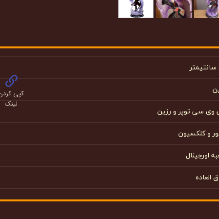
ن
کپی کردن
لینک
 وی سی توپر و رزین
ور و کلکسیون
ه اورجینال
 العاده