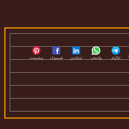
تلگرام
واتساپ
لینکدین
فیسبوک
پینترست