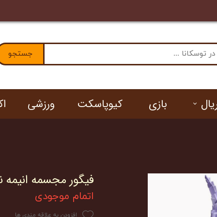
ا ما
جستجو
یال
بازی
کیوپاسکت
ورزشی
ا
ان
فیگور مجسمه انیمه ناروتو Naruto کو
اتمام موجودی
افزودن به علاقه مندی ها