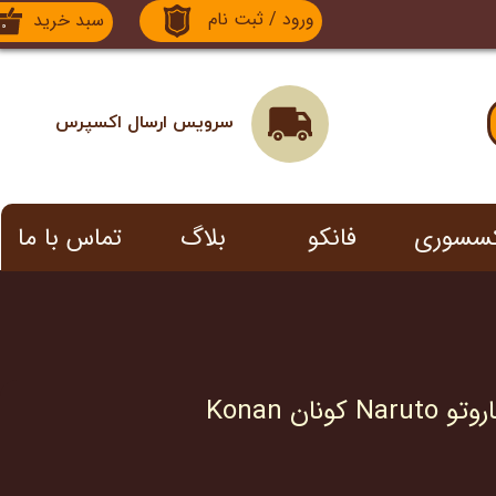
ورود
/
ثبت نام
سبد خرید
۰
حساب کاربری من
تغییر گذر واژه
سرویس ارسال اکسپرس
سفارشات
خروج از حساب کاربری
کسسوری
فانکو
بلاگ
تماس با ما
نان Konan